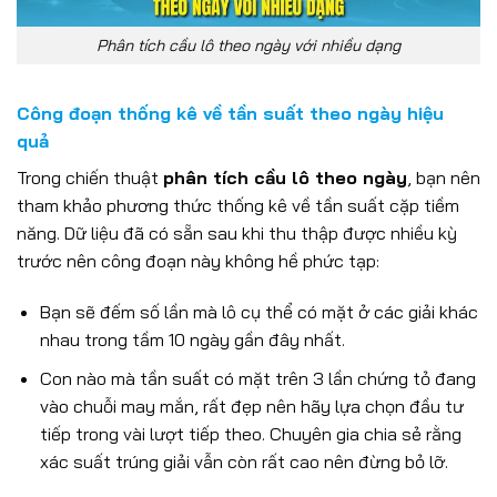
Phân tích cầu lô theo ngày với nhiều dạng
Công đoạn thống kê về tần suất theo ngày hiệu
quả
Trong chiến thuật
phân tích cầu lô theo ngày
, bạn nên
tham khảo phương thức thống kê về tần suất cặp tiềm
năng. Dữ liệu đã có sẵn sau khi thu thập được nhiều kỳ
trước nên công đoạn này không hề phức tạp:
Bạn sẽ đếm số lần mà lô cụ thể có mặt ở các giải khác
nhau trong tầm 10 ngày gần đây nhất.
Con nào mà tần suất có mặt trên 3 lần chứng tỏ đang
vào chuỗi may mắn, rất đẹp nên hãy lựa chọn đầu tư
tiếp trong vài lượt tiếp theo. Chuyên gia chia sẻ rằng
xác suất trúng giải vẫn còn rất cao nên đừng bỏ lỡ.