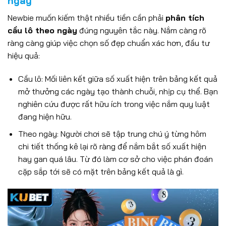
ngày
Newbie muốn kiếm thật nhiều tiền cần phải
phân tích
cầu lô theo ngày
đúng nguyên tắc này. Nắm càng rõ
ràng càng giúp việc chọn số đẹp chuẩn xác hơn, đầu tư
hiệu quả:
Cầu lô: Mối liên kết giữa số xuất hiện trên bảng kết quả
mở thưởng các ngày tạo thành chuỗi, nhịp cụ thể. Bạn
nghiên cứu được rất hữu ích trong việc nắm quy luật
đang hiện hữu.
Theo ngày: Người chơi sẽ tập trung chú ý từng hôm
chi tiết thống kê lại rõ ràng để nắm bắt số xuất hiện
hay gan quá lâu. Từ đó làm cơ sở cho việc phán đoán
cặp sắp tới sẽ có mặt trên bảng kết quả là gì.