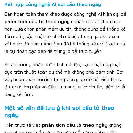
Kết hợp công nghệ AI soi cầu theo ngày
Bạn hoàn toàn tham khảo được công nghệ AI hiện đại để
phân tích cầu lô theo ngày
chuẩn xác và khoa học
hơn. Lựa chọn phần mềm uy tín, thông dụng để thống kê
tần suất, cập nhật từ chính dữ liệu trong quá khứ xem
xét mức độ tiềm năng. Sau đó hệ thống sẽ gợi ý kết quả
là dự đoán cặp đẹp dễ trúng lô đề trực tuyến.
AI là phương pháp phân tích dữ liệu, cập nhật quy luật
dựa trên thuật toán cụ thể mà không phải cảm tính. Bởi
vậy hoàn toàn hữu ích trong việc giúp đỡ hội viên tìm ra
được những cặp số đầu tư mang lại lợi nhuận, giảm thiểu
đáng kể rủi ro.
Một số vấn đề lưu ý khi soi cầu lô theo
ngày
Trên thực tế việc
phân tích cầu lô theo ngày
không
khó nhưng chỉ cần tùy tiện cũng dễ mắc phải sai lầm