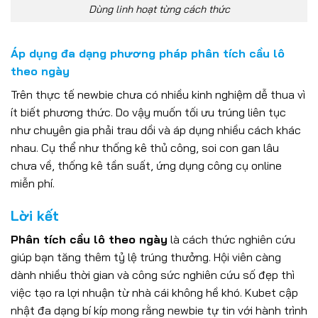
Dùng linh hoạt từng cách thức
Áp dụng đa dạng phương pháp phân tích cầu lô
theo ngày
Trên thực tế newbie chưa có nhiều kinh nghiệm dễ thua vì
ít biết phương thức. Do vậy muốn tối ưu trúng liên tục
như chuyên gia phải trau dồi và áp dụng nhiều cách khác
nhau. Cụ thể như thống kê thủ công, soi con gan lâu
chưa về, thống kê tần suất, ứng dụng công cụ online
miễn phí.
Lời kết
Phân tích cầu lô theo ngày
là cách thức nghiên cứu
giúp bạn tăng thêm tỷ lệ trúng thưởng. Hội viên càng
dành nhiều thời gian và công sức nghiên cứu số đẹp thì
việc tạo ra lợi nhuận từ nhà cái không hề khó. Kubet cập
nhật đa dạng bí kíp mong rằng newbie tự tin với hành trình