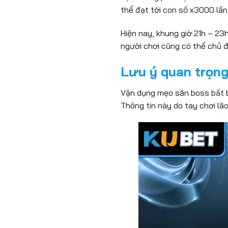
thể đạt tới con số x3000 lần
Hiện nay, khung giờ 21h – 23
người chơi cũng có thể chủ 
Lưu ý quan trọng
Vận dụng mẹo săn boss bất bạ
Thông tin này do tay chơi lã