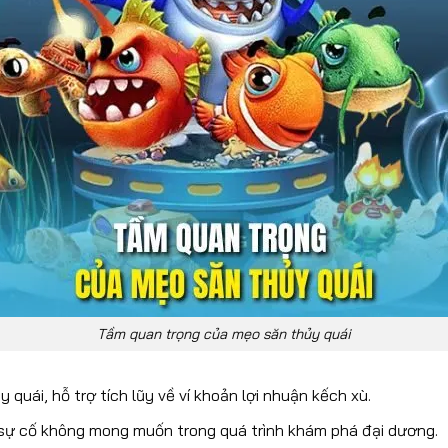
Tầm quan trọng của mẹo săn thủy quái
ủy quái, hỗ trợ tích lũy về ví khoản lợi nhuận kếch xù.
 sự cố không mong muốn trong quá trình khám phá đại dương.