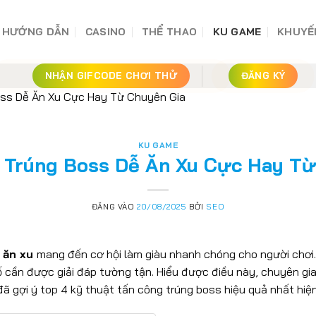
HƯỚNG DẪN
CASINO
THỂ THAO
KU GAME
KHUYẾ
NHẬN GIFCODE CHƠI THỬ
ĐĂNG KÝ
ss Dễ Ăn Xu Cực Hay Từ Chuyên Gia
KU GAME
 Trúng Boss Dễ Ăn Xu Cực Hay Từ
ĐĂNG VÀO
20/08/2025
BỞI
SEO
 ăn xu
mang đến cơ hội làm giàu nhanh chóng cho người chơi. 
ố cần được giải đáp tường tận. Hiểu được điều này, chuyên gia
ã gợi ý top 4 kỹ thuật tấn công trúng boss hiệu quả nhất hiệ