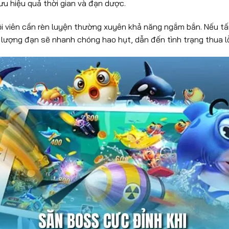
 ưu hiệu quả thời gian và đạn dược.
i viên cần rèn luyện thường xuyên khả năng ngắm bắn. Nếu tấ
ố lượng đạn sẽ nhanh chóng hao hụt, dẫn đến tình trạng thua l