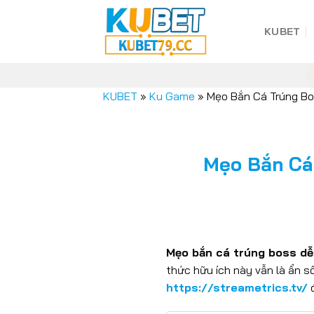
Bỏ
qua
KUBET
nội
dung
KUBET
»
Ku Game
»
Mẹo Bắn Cá Trúng Bo
Mẹo Bắn Cá
Mẹo bắn cá trúng boss dễ
thức hữu ích này vẫn là ẩn s
https://streametrics.tv/
đ