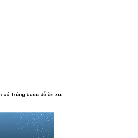
 cá trúng boss dễ ăn xu
.