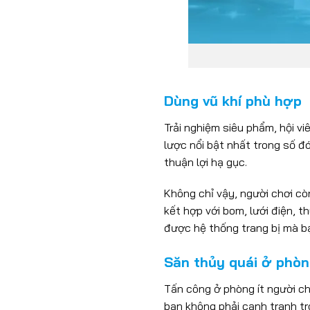
Dùng vũ khí phù hợp
Trải nghiệm siêu phẩm, hội v
lược nổi bật nhất trong số đó
thuận lợi hạ gục.
Không chỉ vậy, người chơi cò
kết hợp với bom, lưới điện, 
được hệ thống trang bị mà b
Săn thủy quái ở phòn
Tấn công ở phòng ít người ch
bạn không phải cạnh tranh tr