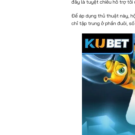
đây là tuyệt chiêu hỗ trợ tối
Để áp dụng thủ thuật này, hộ
chỉ tập trung ở phần đuôi, s