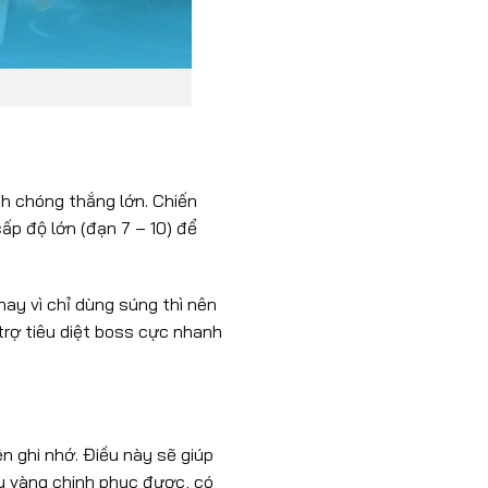
h chóng thắng lớn. Chiến
ấp độ lớn (đạn 7 – 10) để
ay vì chỉ dùng súng thì nên
trợ tiêu diệt boss cực nhanh
 ghi nhớ. Điều này sẽ giúp
xu vàng chinh phục được, có