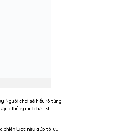
ày. Người chơi sẽ hiểu rõ từng
t định thông minh hơn khi
g chiến lược này giúp tối ưu