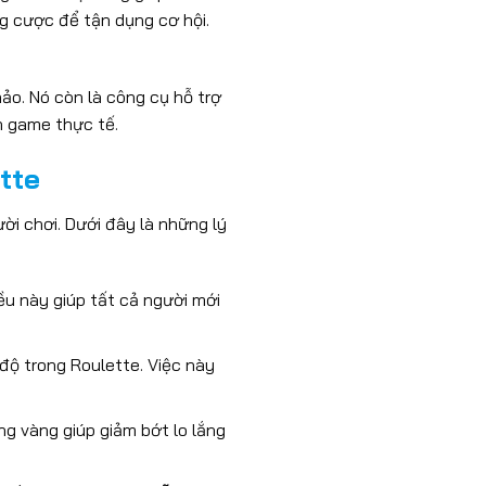
g cược để tận dụng cơ hội.
hảo. Nó còn là công cụ hỗ trợ
n game thực tế.
tte
ười chơi. Dưới đây là những lý
ều này giúp tất cả người mới
 độ trong Roulette. Việc này
ng vàng giúp giảm bớt lo lắng