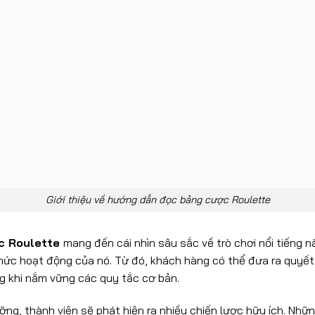
Giới thiệu về hướng dẫn đọc bảng cược Roulette
c Roulette
mang đến cái nhìn sâu sắc về trò chơi nổi tiếng n
ch thức hoạt động của nó. Từ đó, khách hàng có thể đưa ra quyế
ăng khi nắm vững các quy tắc cơ bản.
ỡng, thành viên sẽ phát hiện ra nhiều chiến lược hữu ích. Nhữn