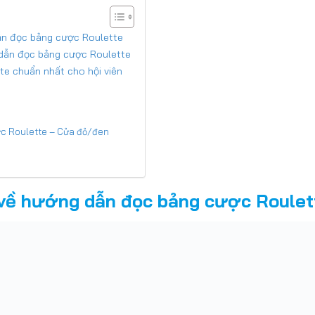
ẫn đọc bảng cược Roulette
dẫn đọc bảng cược Roulette
e chuẩn nhất cho hội viên
c Roulette – Cửa đỏ/đen
 về hướng dẫn đọc bảng cược Roulet