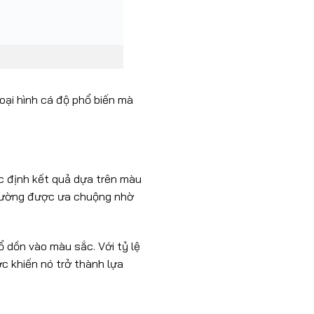
oại hình cá độ phổ biến mà
ác định kết quả dựa trên màu
thường được ưa chuộng nhờ
 dồn vào màu sắc. Với tỷ lệ
c khiến nó trở thành lựa