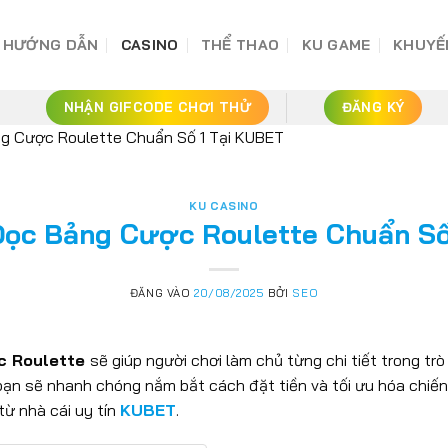
HƯỚNG DẪN
CASINO
THỂ THAO
KU GAME
KHUYẾ
NHẬN GIFCODE CHƠI THỬ
ĐĂNG KÝ
g Cược Roulette Chuẩn Số 1 Tại KUBET
KU CASINO
ọc Bảng Cược Roulette Chuẩn Số
ĐĂNG VÀO
20/08/2025
BỞI
SEO
c Roulette
sẽ giúp người chơi làm chủ từng chi tiết trong tr
, bạn sẽ nhanh chóng nắm bắt cách đặt tiền và tối ưu hóa chi
từ nhà cái uy tín
KUBET
.