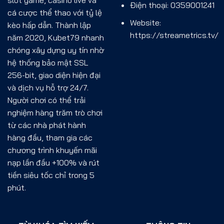
slot game, casino live và
Điện thoại: 0359001241
cá cược thể thao với tỷ lệ
Website:
kèo hấp dẫn. Thành lập
https://streametrics.tv/
năm 2020, Kubet79 nhanh
chóng xây dựng uy tín nhờ
hệ thống bảo mật SSL
256-bit, giao diện hiện đại
và dịch vụ hỗ trợ 24/7.
Người chơi có thể trải
nghiệm hàng trăm trò chơi
từ các nhà phát hành
hàng đầu, tham gia các
chương trình khuyến mãi
nạp lần đầu +100% và rút
tiền siêu tốc chỉ trong 5
phút.