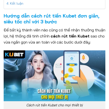
Kết luận
Hướng dẫn cách rút tiền Kubet đơn giản,
siêu tốc chỉ với 3 bước
Để bất kỳ thành viên nào cũng có thể nhận thưởng thuận
lợi, hệ thống đã tinh chỉnh
cách rút tiền Kubet
sao cho
vừa ngắn gọn vừa an toàn với các bước dưới đây:
Cách rút tiền Kubet cho mọi thiết bị