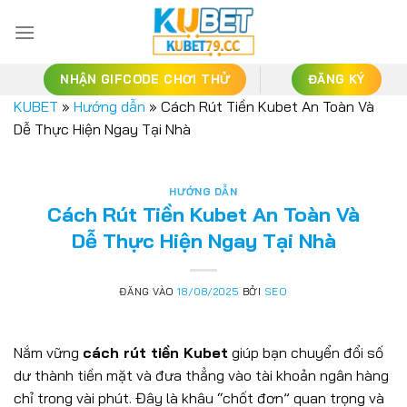
Bỏ
qua
nội
dung
NHẬN GIFCODE CHƠI THỬ
ĐĂNG KÝ
KUBET
»
Hướng dẫn
»
Cách Rút Tiền Kubet An Toàn Và
Dễ Thực Hiện Ngay Tại Nhà
HƯỚNG DẪN
Cách Rút Tiền Kubet An Toàn Và
Dễ Thực Hiện Ngay Tại Nhà
ĐĂNG VÀO
18/08/2025
BỞI
SEO
Nắm vững
cách rút tiền Kubet
giúp bạn chuyển đổi số
dư thành tiền mặt và đưa thẳng vào tài khoản ngân hàng
chỉ trong vài phút. Đây là khâu “chốt đơn” quan trọng và