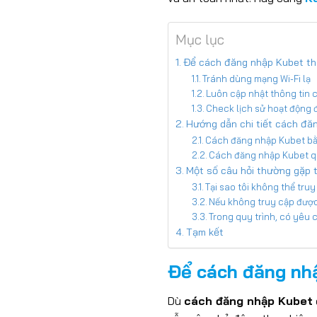
Mục lục
Để cách đăng nhập Kubet th
Tránh dùng mạng Wi-Fi lạ
Luôn cập nhật thông tin 
Check lịch sử hoạt động 
Hướng dẫn chi tiết cách đăn
Cách đăng nhập Kubet bằ
Cách đăng nhập Kubet q
Một số câu hỏi thường gặp t
Tại sao tôi không thể tru
Nếu không truy cập được
Trong quy trình, có yêu
Tạm kết
Để cách đăng nh
Dù
cách đăng nhập Kubet