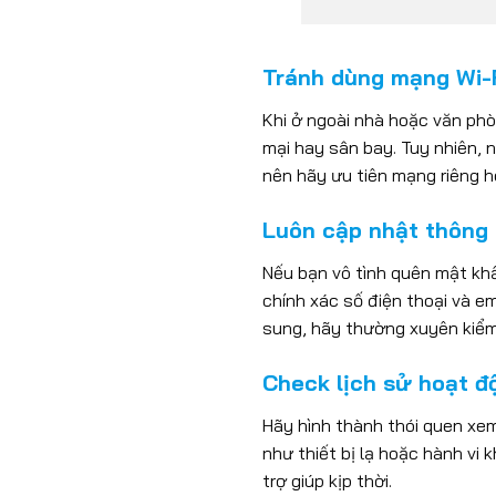
Tránh dùng mạng Wi-F
Khi ở ngoài nhà hoặc văn phò
mại hay sân bay. Tuy nhiên, 
nên hãy ưu tiên mạng riêng h
Luôn cập nhật thông 
Nếu bạn vô tình quên mật khẩ
chính xác số điện thoại và e
sung, hãy thường xuyên kiểm 
Check lịch sử hoạt đ
Hãy hình thành thói quen xem
như thiết bị lạ hoặc hành vi
trợ giúp kịp thời.