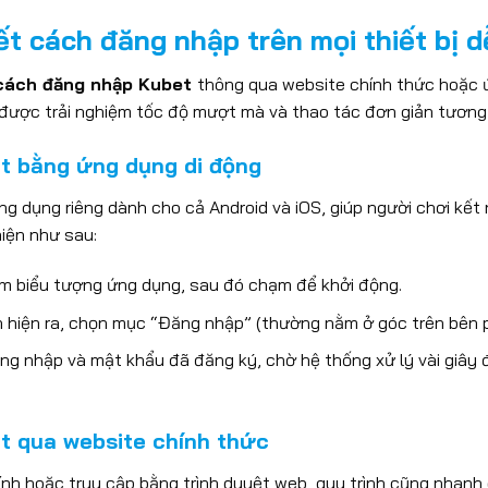
ết cách đăng nhập trên mọi thiết bị 
cách đăng nhập Kubet
thông qua website chính thức hoặc ứ
 được trải nghiệm tốc độ mượt mà và thao tác đơn giản tương
t bằng ứng dụng di động
ng dụng riêng dành cho cả Android và iOS, giúp người chơi kết 
hiện như sau:
tìm biểu tượng ứng dụng, sau đó chạm để khởi động.
h hiện ra, chọn mục “Đăng nhập” (thường nằm ở góc trên bên p
g nhập và mật khẩu đã đăng ký, chờ hệ thống xử lý vài giây đ
t qua website chính thức
nh hoặc truy cập bằng trình duyệt web, quy trình cũng nhanh