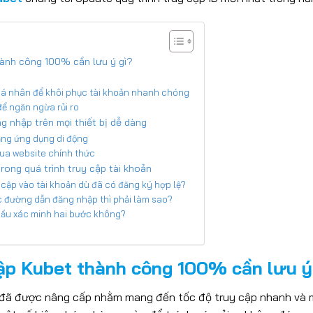
ành công 100% cần lưu ý gì?
cá nhân để khôi phục tài khoản nhanh chóng
để ngăn ngừa rủi ro
g nhập trên mọi thiết bị dễ dàng
ng ứng dụng di động
ua website chính thức
rong quá trình truy cập tài khoản
y cập vào tài khoản dù đã có đăng ký hợp lệ?
 đường dẫn đăng nhập thì phải làm sao?
 cầu xác minh hai bước không?
ập Kubet thành công 100% cần lưu ý
đã được nâng cấp nhằm mang đến tốc độ truy cập nhanh và m