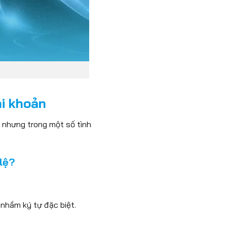
ài khoản
, nhưng trong một số tình
lệ?
 nhầm ký tự đặc biệt.