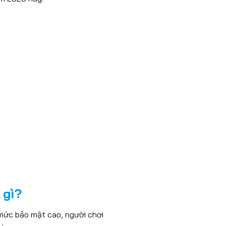
 gì?
ức bảo mật cao, người chơi