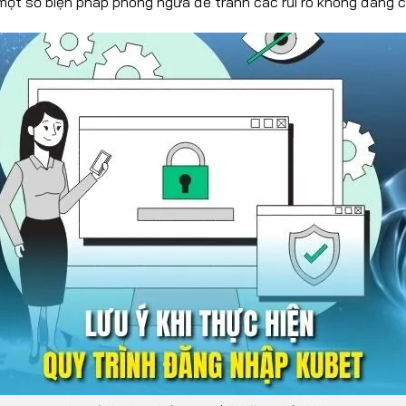
một số biện pháp phòng ngừa để tránh các rủi ro không đáng c