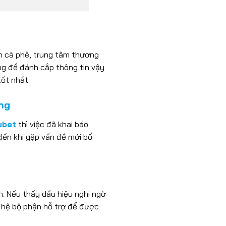
án cà phê, trung tâm thương
ng để đánh cắp thông tin vậy
ốt nhất.
ng
ubet
thì việc đã khai báo
đến khi gặp vấn đề mới bổ
n. Nếu thấy dấu hiệu nghi ngờ
n hệ bộ phận hỗ trợ để được