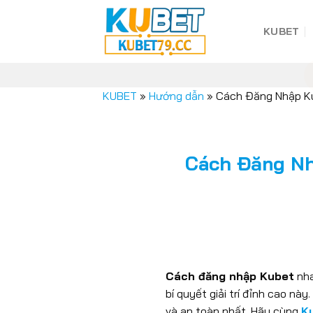
Bỏ
qua
KUBET
nội
dung
KUBET
»
Hướng dẫn
»
Cách Đăng Nhập K
Cách Đăng N
Cách đăng nhập Kubet
nha
bí quyết giải trí đỉnh cao nà
và an toàn nhất. Hãy cùng
K